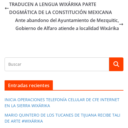
e
er
s
e
gr
p
TRADUCEN A LENGUA WIXÁRIKA PARTE
b
A
n
a
ar
DOGMÁTICA DE LA CONSTITUCIÓN MEXICANA
o
p
g
m
tir
Ante abandono del Ayuntamiento de Mezquitic,
o
p
er
Gobierno de Alfaro atiende a localidad Wixárika
k
Entradas recientes
INICIA OPERACIONES TELEFONÍA CELULAR DE CFE INTERNET
EN LA SIERRA WIXÁRIKA
MARIO QUINTERO DE LOS TUCANES DE TIJUANA RECIBE TALI
DE ARTE #WIXÁRIKA