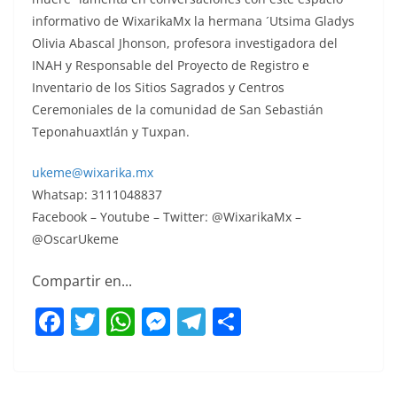
informativo de WixarikaMx la hermana ´Utsima Gladys
Olivia Abascal Jhonson, profesora investigadora del
INAH y Responsable del Proyecto de Registro e
Inventario de los Sitios Sagrados y Centros
Ceremoniales de la comunidad de San Sebastián
Teponahuaxtlán y Tuxpan.
ukeme@wixarika.mx
Whatsap: 3111048837
Facebook – Youtube – Twitter: @WixarikaMx –
@OscarUkeme
Compartir en...
F
T
W
M
T
C
a
w
h
e
el
o
c
itt
at
ss
e
m