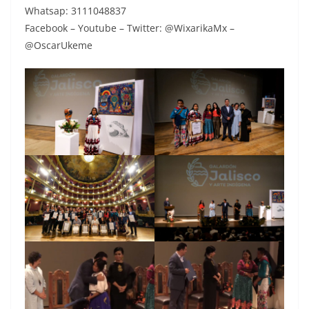
Whatsap: 3111048837
Facebook – Youtube – Twitter: @WixarikaMx –
@OscarUkeme