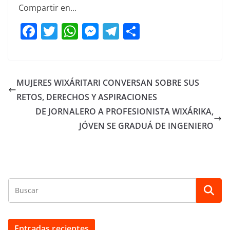
Compartir en...
F
T
W
M
T
C
a
w
h
e
el
o
c
itt
at
ss
e
m
e
er
s
e
gr
p
MUJERES WIXÁRITARI CONVERSAN SOBRE SUS
b
A
n
a
ar
RETOS, DERECHOS Y ASPIRACIONES
o
p
g
m
tir
DE JORNALERO A PROFESIONISTA WIXÁRIKA,
o
p
er
JÓVEN SE GRADUÁ DE INGENIERO
k
Entradas recientes